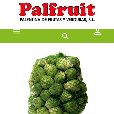


