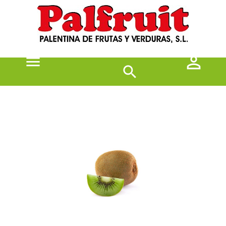


