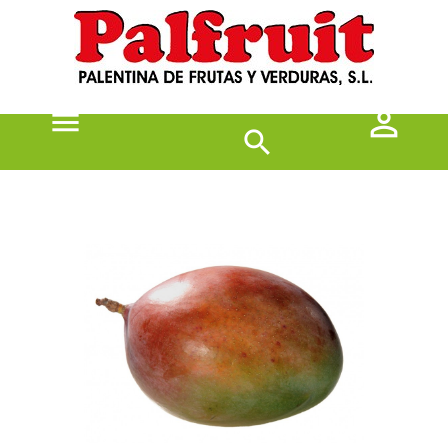


