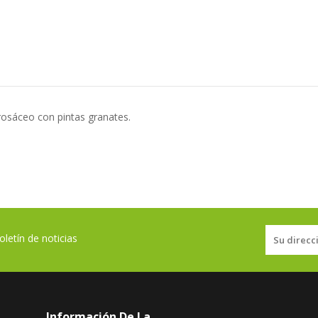
 rosáceo con pintas granates.
letín de noticias
Información De La