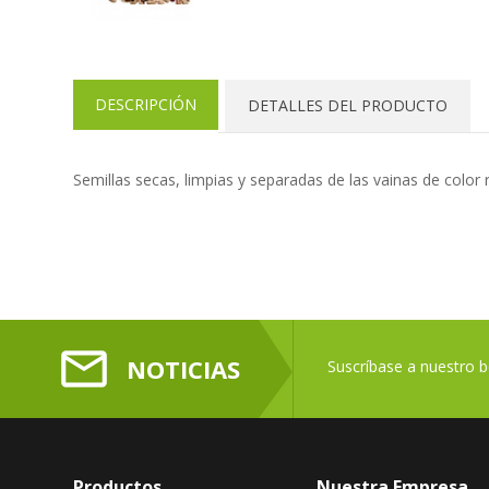
DESCRIPCIÓN
DETALLES DEL PRODUCTO
Semillas secas, limpias y separadas de las vainas de color
mail_outline
NOTICIAS
Suscríbase a nuestro bo
Productos
Nuestra Empresa