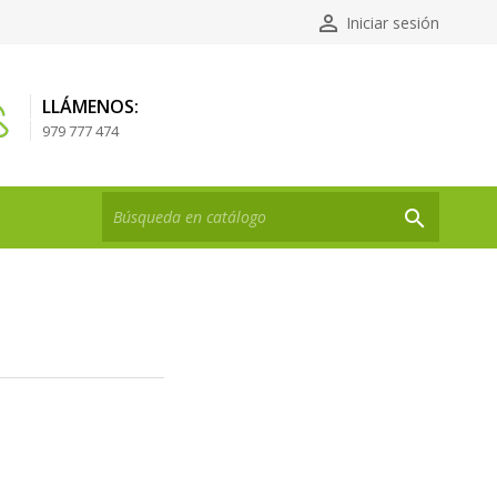

Iniciar sesión
LLÁMENOS:
979 777 474
