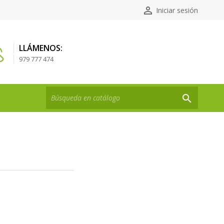

Iniciar sesión
LLÁMENOS:
979 777 474
