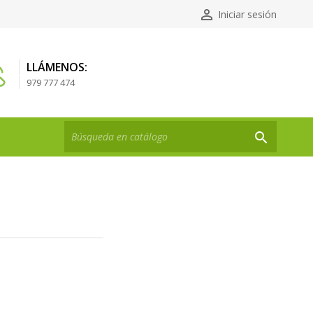

Iniciar sesión
LLÁMENOS:
979 777 474
