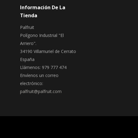
Información De La
Tienda
Palfruit
Polígono Industrial "El
Arriero".
34190 Villamuriel de Cerrato
España
Llámenos:
979 777 474
Envíenos un correo
electrónico:
palfruit@palfruit.com