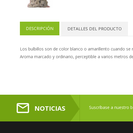
DESCRIPCIÓN
DETALLES DEL PRODUCTO
Los bulbillos son de color blanco o amarillento cuando se r
Aroma marcado y ordinario, perceptible a varios metros de
mail_outline
NOTICIAS
Suscríbase a nuestro bo